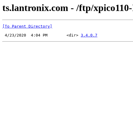
ts.lantronix.com - /ftp/xpico110
[To Parent Directory]
 4/23/2020  4:04 PM        <dir> 
3.4.0.7