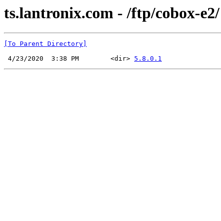
ts.lantronix.com - /ftp/cobox-e2/
[To Parent Directory]
 4/23/2020  3:38 PM        <dir> 
5.8.0.1