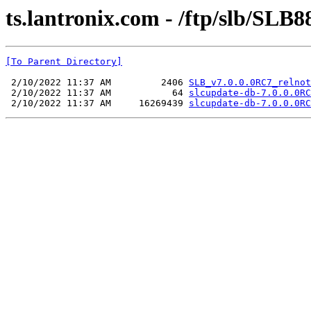
ts.lantronix.com - /ftp/slb/SLB8
[To Parent Directory]
 2/10/2022 11:37 AM         2406 
SLB_v7.0.0.0RC7_relnot
 2/10/2022 11:37 AM           64 
slcupdate-db-7.0.0.0RC
 2/10/2022 11:37 AM     16269439 
slcupdate-db-7.0.0.0RC