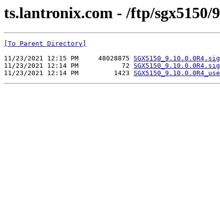
ts.lantronix.com - /ftp/sgx5150/
[To Parent Directory]
11/23/2021 12:15 PM     48028875 
SGX5150_9.10.0.0R4.sig
11/23/2021 12:14 PM           72 
SGX5150_9.10.0.0R4.sig
11/23/2021 12:14 PM         1423 
SGX5150_9.10.0.0R4_use