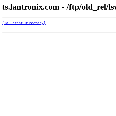
ts.lantronix.com - /ftp/old_rel/l
[To Parent Directory]