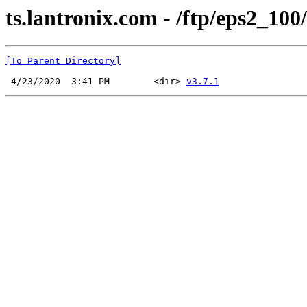
ts.lantronix.com - /ftp/eps2_100/
[To Parent Directory]
 4/23/2020  3:41 PM        <dir> 
v3.7.1